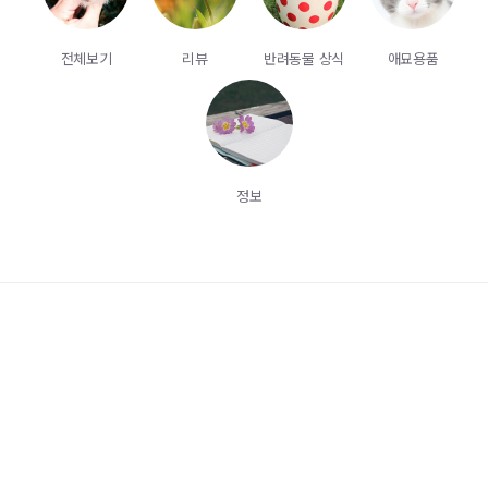
전체보기
리뷰
반려동물 상식
애묘용품
정보