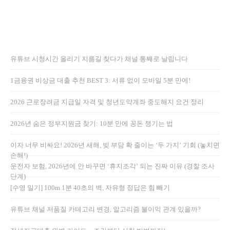
유튜브 시청시간 올리기 지름길 찾다가 채널 통째로 날립니다
1금융권 비상금 대출 추천 BEST 3: 서류 없이 모바일 5분 만에!
2026 근로장려금 지급일 자격 및 청년도약계좌 중도해지 요건 정리
2026년 숨은 정부지원금 찾기: 10분 만에 꽁돈 챙기는 법
이자 너무 비싸요! 2026년 새해, 빚 부담 확 줄이는 ‘두 가지’ 기회 (놓치면
손해!)
운전자 보험, 2026년에 안 바꾸면 ‘휴지조각’ 되는 진짜 이유 (경찰 조사
단계)
[수영 일기] 100m 1분 40초의 벽, 자유형 정답은 힘 빼기
유튜브 채널 저품질 카테고리 변경, 알고리즘 불이익 관계 있을까?