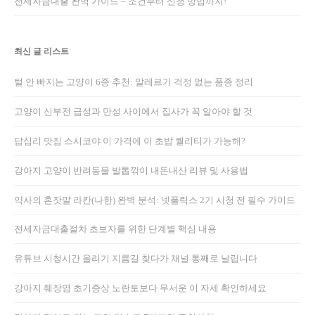
전세자금대출 완벽 가이드 – 조건부터 신청 방법까지!
최신 글 리스트
털 안 빠지는 고양이 6종 추천: 알레르기 걱정 없는 품종 정리
고양이 신부전 급성과 만성 사이에서 집사가 꼭 알아야 할 것
답십리 맛집 스시코야 이 가격에 이 초밥 퀄리티가 가능해?
강아지 고양이 반려동물 발톱깎이 내돈내산 리뷰 및 사용법
약사의 혼잣말 라칸(나한) 완벽 분석: 넷플릭스 2기 시청 전 필수 가이드
전세자금대출절차 초보자를 위한 단계별 핵심 내용
유튜브 시청시간 올리기 지름길 찾다가 채널 통째로 날립니다
강아지 췌장염 초기증상 노란토보다 무서운 이 자세 확인하세요