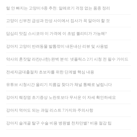
털 안 빠지는 고양이 6종 추천: 알레르기 걱정 없는 품종 정리
고양이 신부전 급성과 만성 사이에서 집사가 꼭 알아야 할 것
답십리 맛집 스시코야 이 가격에 이 초밥 퀄리티가 가능해?
강아지 고양이 반려동물 발톱깎이 내돈내산 리뷰 및 사용법
약사의 혼잣말 라칸(나한) 완벽 분석: 넷플릭스 2기 시청 전 필수 가이드
전세자금대출절차 초보자를 위한 단계별 핵심 내용
유튜브 시청시간 올리기 지름길 찾다가 채널 통째로 날립니다
강아지 췌장염 초기증상 노란토보다 무서운 이 자세 확인하세요
강아지 먹어도 되는 과일 리스트 7가지와 주의사항
강아지 슬개골 탈구 수술 비용 병원별 천차만별? 비용 절감 팁