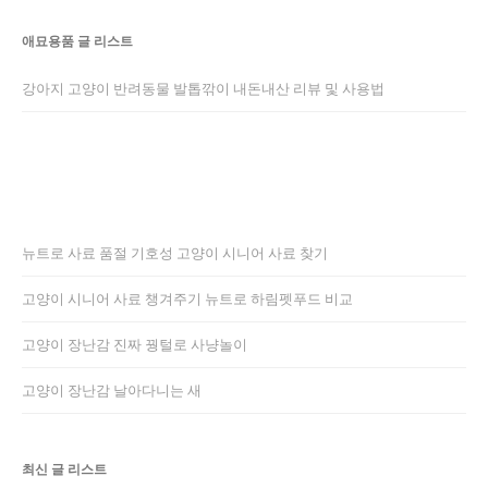
애묘용품 글 리스트
강아지 고양이 반려동물 발톱깎이 내돈내산 리뷰 및 사용법
뉴트로 사료 품절 기호성 고양이 시니어 사료 찾기
고양이 시니어 사료 챙겨주기 뉴트로 하림펫푸드 비교
고양이 장난감 진짜 꿩털로 사냥놀이
고양이 장난감 날아다니는 새
최신 글 리스트