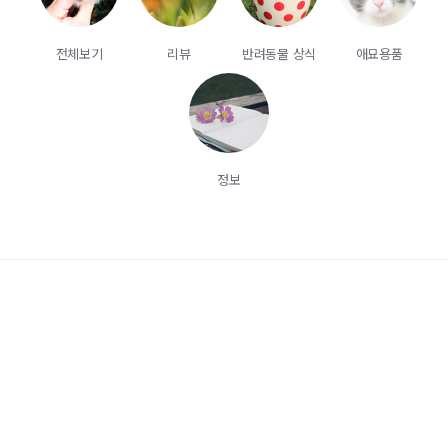
전체보기
리뷰
반려동물 상식
애묘용품
정보