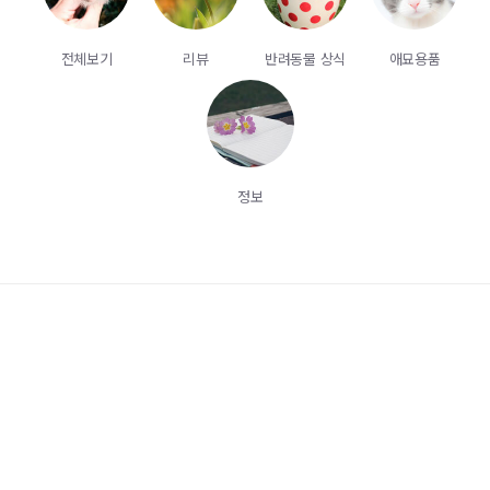
전체보기
리뷰
반려동물 상식
애묘용품
정보