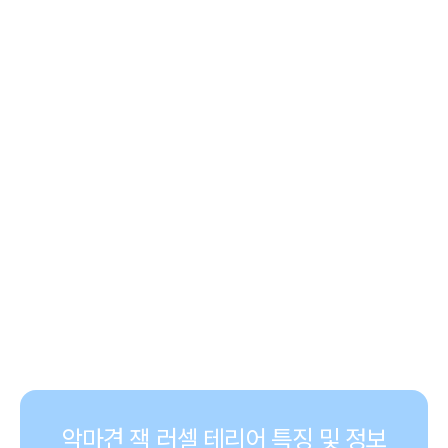
악마견 잭 러셀 테리어 특징 및 정보