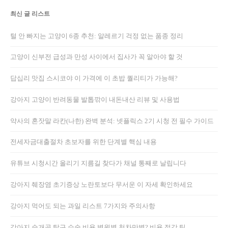
최신 글 리스트
털 안 빠지는 고양이 6종 추천: 알레르기 걱정 없는 품종 정리
고양이 신부전 급성과 만성 사이에서 집사가 꼭 알아야 할 것
답십리 맛집 스시코야 이 가격에 이 초밥 퀄리티가 가능해?
강아지 고양이 반려동물 발톱깎이 내돈내산 리뷰 및 사용법
약사의 혼잣말 라칸(나한) 완벽 분석: 넷플릭스 2기 시청 전 필수 가이드
전세자금대출절차 초보자를 위한 단계별 핵심 내용
유튜브 시청시간 올리기 지름길 찾다가 채널 통째로 날립니다
강아지 췌장염 초기증상 노란토보다 무서운 이 자세 확인하세요
강아지 먹어도 되는 과일 리스트 7가지와 주의사항
강아지 슬개골 탈구 수술 비용 병원별 천차만별? 비용 절감 팁