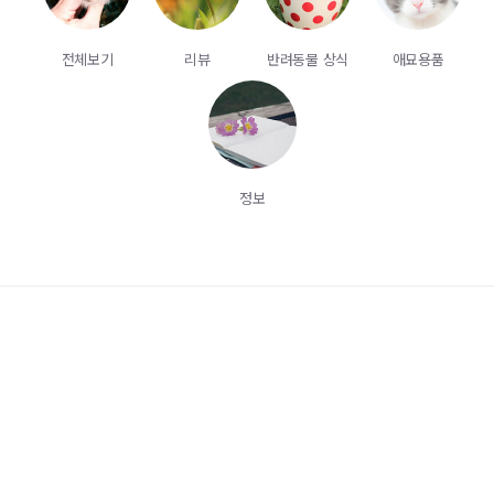
전체보기
리뷰
반려동물 상식
애묘용품
정보