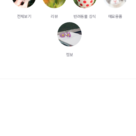
전체보기
리뷰
반려동물 상식
애묘용품
정보