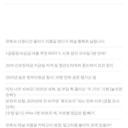
유튜브 시청시간 올리기 지름길 찾다가 채널 통째로 날립니다
1금융권 비상금 대출 추천 BEST 3: 서류 없이 모바일 5분 만에!
2026 근로장려금 지급일 자격 및 청년도약계좌 중도해지 요건 정리
2026년 숨은 정부지원금 찾기: 10분 만에 꽁돈 챙기는 법
이자 너무 비싸요! 2026년 새해, 빚 부담 확 줄이는 ‘두 가지’ 기회 (놓치면
손해!)
운전자 보험, 2026년에 안 바꾸면 ‘휴지조각’ 되는 진짜 이유 (경찰 조사
단계)
[수영 일기] 100m 1분 40초의 벽, 자유형 정답은 힘 빼기
유튜브 채널 저품질 카테고리 변경, 알고리즘 불이익 관계 있을까?