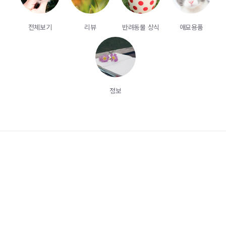
전체보기
리뷰
반려동물 상식
애묘용품
정보