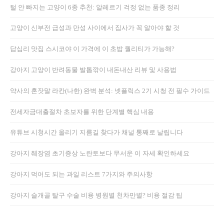
털 안 빠지는 고양이 6종 추천: 알레르기 걱정 없는 품종 정리
고양이 신부전 급성과 만성 사이에서 집사가 꼭 알아야 할 것
답십리 맛집 스시코야 이 가격에 이 초밥 퀄리티가 가능해?
강아지 고양이 반려동물 발톱깎이 내돈내산 리뷰 및 사용법
약사의 혼잣말 라칸(나한) 완벽 분석: 넷플릭스 2기 시청 전 필수 가이드
전세자금대출절차 초보자를 위한 단계별 핵심 내용
유튜브 시청시간 올리기 지름길 찾다가 채널 통째로 날립니다
강아지 췌장염 초기증상 노란토보다 무서운 이 자세 확인하세요
강아지 먹어도 되는 과일 리스트 7가지와 주의사항
강아지 슬개골 탈구 수술 비용 병원별 천차만별? 비용 절감 팁