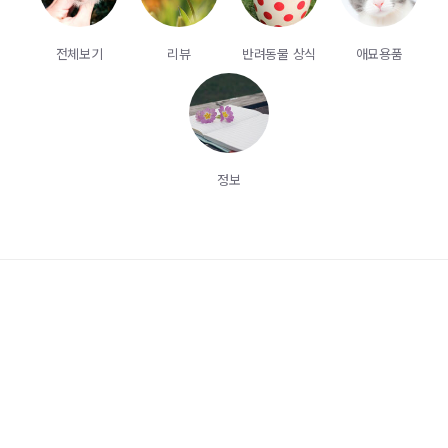
전체보기
리뷰
반려동물 상식
애묘용품
정보