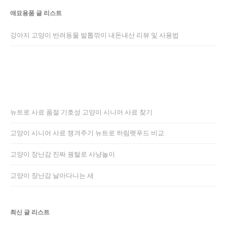
애묘용품 글 리스트
강아지 고양이 반려동물 발톱깎이 내돈내산 리뷰 및 사용법
뉴트로 사료 품절 기호성 고양이 시니어 사료 찾기
고양이 시니어 사료 챙겨주기 뉴트로 하림펫푸드 비교
고양이 장난감 진짜 꿩털로 사냥놀이
고양이 장난감 날아다니는 새
최신 글 리스트