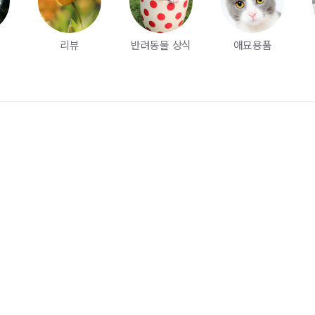
리뷰
반려동물 상식
애묘용품