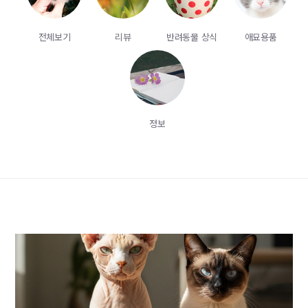
전체보기
리뷰
반려동물 상식
애묘용품
정보